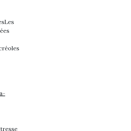
esLes
rées
créoles
a-
tresse