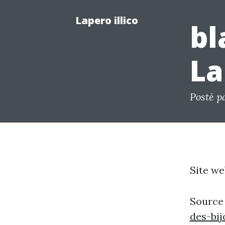
Lapero illico
bl
La
Posté pa
Site we
Source
des-bij